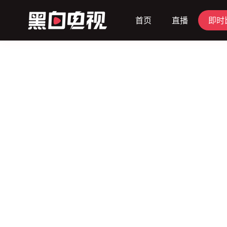
首页
直播
即时
首页
比赛
热门
足球
篮球
即时
赛程
赛果
08/08
08/09
08/10
周六
周日
周一
欧锦
15:00
未开始
1
2
3
U16A